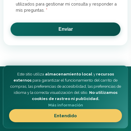
utilizados para gestionar mi consulta y responder a
mis preguntas.
*
Enviar
Este sitio utiliza
almacenamiento local
y
recursos
externos
para garantizar el funcionamiento del carrito de
compras, las preferencias de accesibilidad, las preferencias de
idioma y la correcta visualización del sitio.
No utilizamos
cookies de rastreo ni publicidad.
© 2026 Anteojos Ediciones SAS · NIT 901422008-8 ·
Más información
Bogotá, Colombia
Entendido
Política de Privacidad
-
Política de Cookies