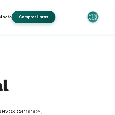
🇬🇧
tacto
Comprar libros
al
nuevos caminos,