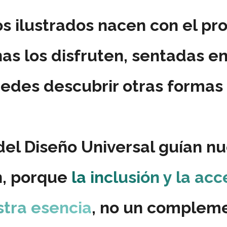
os ilustrados nacen con el pr
nas los disfruten, sentadas e
edes descubrir otras formas 
 del
Diseño Universal
guían nu
n, porque
la inclusión y la acc
tra esencia
, no un complem