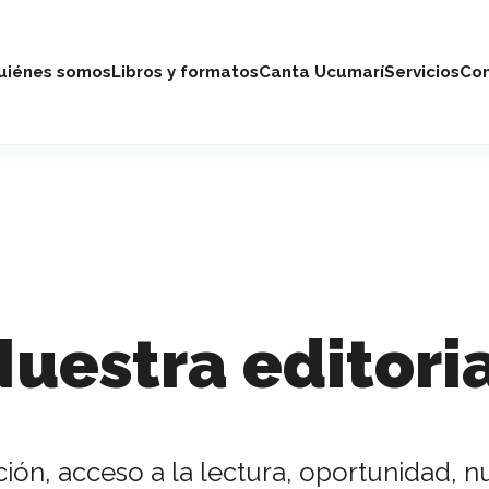
uiénes somos
Libros y formatos
Canta Ucumarí
Servicios
Con
uestra editori
ón, acceso a la lectura, oportunidad, 